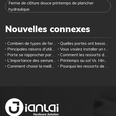
Ferme de clôture douce printemps de plancher
hydraulique
Nouvelles connexes
Combien de types de fermetures de portes?
Quelles portes ont besoin de fermetures de portes?
Principales raisons d'utiliser une porte plus proche de votre maison ou de votre entreprise
Vous voulez installer un ressort de plancher? Suivez notre guide pour assurer une installation parfaite pour votre matériel de porte.
Porte se rapprocher par rapport au printemps au sol: différences clés expliquées
Comment les ressorts de plancher contribuent à la sécurité et à la sécurité dans les espaces commerciaux
L'importance des serrures de porte en verre pour les espaces commerciaux
Printemps au sol Vs. Hinges de porte traditionnelles: Quel est le meilleur pour vos besoins?
Comment choisir la meilleure serrure de porte en verre pour votre maison
Pourquoi les ressorts de plancher sont la solution idéale pour les portes robustes？