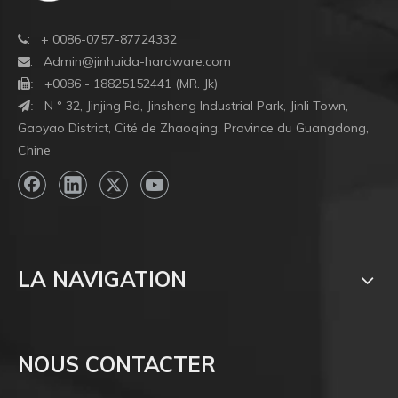
: + 0086-0757-87724332

:
Admin@jinhuida-hardware.com

+0086 - 18825152441 (MR. Jk)

:
N ° 32, Jinjing Rd, Jinsheng Industrial Park, Jinli Town,
:
Gaoyao District, Cité de Zhaoqing, Province du Guangdong,
Chine
LA NAVIGATION
NOUS CONTACTER